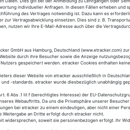
n Daten. Dies gilt bei der Anmeldung zu Lehrgängen oder Semi
rtung individueller Anfragen. In diesen Fällen erheben und sp
rchführung des Vertrages notwendig ist. Dazu kann es erforder
der zur Vertragsabwicklung einsetzen. Dies sind z. B. Transpor
en, nutzen wir Ihre E-Mail-Adresse auch über die Vertragsdur
tracker GmbH aus Hamburg, Deutschland (www.etracker.com) zu
er Website durch ihre Besucher sowie die Anzeige nutzungsbezo
Nutzers gespeichert werden. etracker Cookies enthalten keine I
eters dieser Website von etracker ausschließlich in Deutschla
nd -standards. etracker wurde diesbezüglich unabhängig geprü
rt. 6 Abs .1 lit f (berechtigtes Interesse) der EU-Datenschut
eres Webauftritts. Da uns die Privatsphäre unserer Besucher b
ngen bei etracker zu einem eindeutigen, aber nicht einer Pe
eitergabe an Dritte erfolgt durch etracker nicht.
t widersprechen, soweit sie personenbezogen erfolgt. Ihr Wide