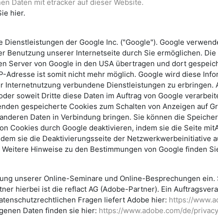
n Daten mit etracker auf dieser Website.
ie hier.
ne Dienstleistungen der Google Inc. ("Google"). Google verwend
r Benutzung unserer Internetseite durch Sie ermöglichen. Die
einen Server von Google in den USA übertragen und dort gespeic
IP-Adresse ist somit nicht mehr möglich. Google wird diese Inf
 Internetnutzung verbundene Dienstleistungen zu erbringen. 
 oder soweit Dritte diese Daten im Auftrag von Google verarbeite
erwenden gespeicherte Cookies zum Schalten von Anzeigen auf G
it anderen Daten in Verbindung bringen. Sie können die Speich
 Cookies durch Google deaktivieren, indem sie die Seite mitA
ndem sie die Deaktivierungsseite der Netzwerkwerbeinitiative
. Weitere Hinweise zu den Bestimmungen von Google finden Sie
ng unserer Online-Seminare und Online-Besprechungen ein. So
r hierbei ist die reflact AG (Adobe-Partner). Ein Auftragsvera
tenschutzrechtlichen Fragen liefert Adobe hier:
https://www.a
enen Daten finden sie hier:
https://www.adobe.com/de/privacy/