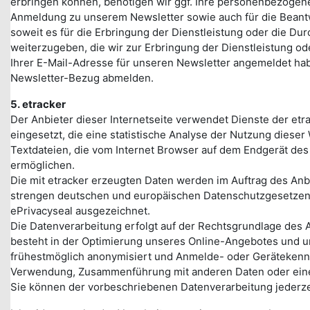
erbringen können, benötigen wir ggf. Ihre personenbezogene
Anmeldung zu unserem Newsletter sowie auch für die Beantwo
soweit es für die Erbringung der Dienstleistung oder die Du
weiterzugeben, die wir zur Erbringung der Dienstleistung o
Ihrer E-Mail-Adresse für unseren Newsletter angemeldet hab
Newsletter-Bezug abmelden.
5.
etracker
Der Anbieter dieser Internetseite verwendet Dienste der e
eingesetzt, die eine statistische Analyse der Nutzung dies
Textdateien, die vom Internet Browser auf dem Endgerät des 
ermöglichen.
Die mit etracker erzeugten Daten werden im Auftrag des Anbi
strengen deutschen und europäischen Datenschutzgesetzen u
ePrivacyseal ausgezeichnet.
Die Datenverarbeitung erfolgt auf der Rechtsgrundlage des A
besteht in der Optimierung unseres Online-Angebotes und uns
frühestmöglich anonymisiert und Anmelde- oder Gerätekennu
Verwendung, Zusammenführung mit anderen Daten oder eine W
Sie können der vorbeschriebenen Datenverarbeitung jederzei