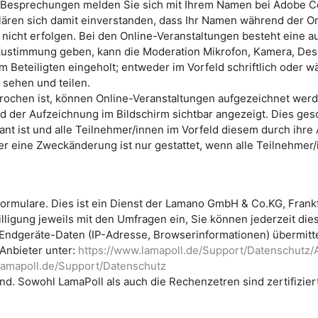
Besprechungen melden Sie sich mit Ihrem Namen bei Adobe Con
ären sich damit einverstanden, dass Ihr Namen während der Onl
icht erfolgen. Bei den Online-Veranstaltungen besteht eine aut
 Zustimmung geben, kann die Moderation Mikrofon, Kamera, D
em Beteiligten eingeholt; entweder im Vorfeld schriftlich oder 
sehen und teilen.
ochen ist, können Online-Veranstaltungen aufgezeichnet werd
end der Aufzeichnung im Bildschirm sichtbar angezeigt. Dies ge
ant ist und alle Teilnehmer/innen im Vorfeld diesem durch ih
er eine Zweckänderung ist nur gestattet, wenn alle Teilnehme
rmulare. Dies ist ein Dienst der Lamano GmbH & Co.KG, Frankfur
lligung jeweils mit den Umfragen ein, Sie können jederzeit dies
ndgeräte-Daten (IP-Adresse, Browserinformationen) übermittel
Anbieter unter:
https://www.lamapoll.de/Support/Datenschut
lamapoll.de/Support/Datenschutz
nd. Sowohl LamaPoll als auch die Rechenzetren sind zertifizier